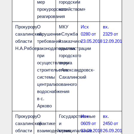
мер
городским
прокурорского
хозяйством»
реагирования
Прокурору
О
МКУ
Исх
вх.
сахалинской
нарушении
«Служба
0280 от
2329 от
области
требований
«заказчик»
23.05.2018
12.09.2018
Н.А.Рябову
законодательства
администрации
при
городского
осуществлении
округа
строительства
«Александровск-
системы
Сахалинский
централизованного
водоснабжения
в с.
Арково
Прокурору
О
Государственные
Исх
вх.
сахалинской
практике
и
0609 от
2450 от
области
взаимодействия
муниципальные
03.09.2018
26.09.2018