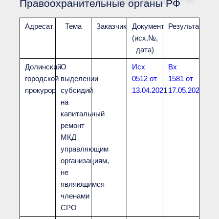
Правоохранительные органы РФ
Документы Ассоциации
● Организационные
документы
Адресат
Тема
Заказчик
Документ
Результат
● Действующие документы
(исх.№,
● Сбор предложений во
внутренние документы
дата)
Финансовая отчетность
Долинский
О
Исх
Вх
Компенсационный фонд
городской
выделении
0512 от
1581 от
Реестры Ассоциации
прокурор
субсидий
13.04.202
1
17.05.2021
● Реестр членов
Ассоциации
на
«Сахалинстрой»
капитальный
● Реестр членов
Ассоциации,
ремонт
осуществляющих
МКД
строительный контроль
управляющим
● Реестр членов
объединения
организациям,
работодателей
не
● Реестр членов
Ассоциации —
являющимся
Застройщиков
членами
● Реестр членов
Ассоциации — технических
СРО
заказчиков