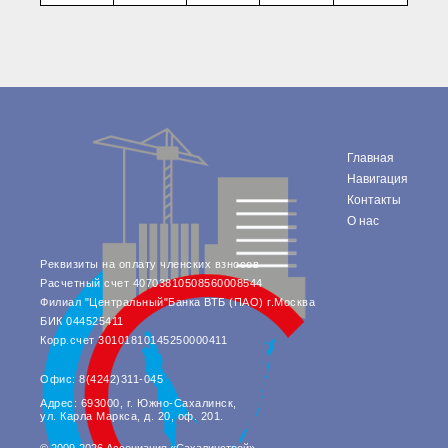
Главная
Навигация
Контакты
О нас
Реквизиты на оплату членских взносов
Расчетный счет 40703810508560008544
Филиал "Центральный"Банка ВТБ (ПАО) г.Москва
БИК 044525411
Корр.счет 30101810145250000411
Офис: 8(4242)311-045
Адрес: 693000, г. Южно-Сахалинск,
ул. Карла Маркса, д. 20, оф. 201.