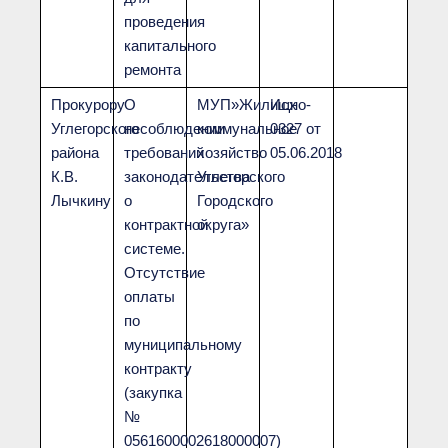
проведения
капитального
ремонта
Прокурору
О
МУП»Жилищно-
Исх
Углегорского
несоблюдении
коммунальное
0327 от
района
требований
хозяйство
05.06.2018
К.В.
законодательства
Углегорского
Лычкину
о
Городского
контрактной
округа»
системе.
Отсутствие
оплаты
по
муниципальному
контракту
(закупка
№
0561600002618000007)