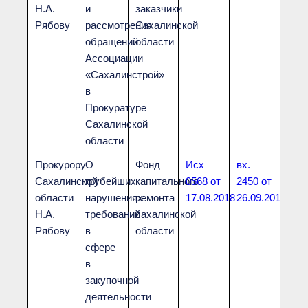
Н.А.
и
заказчики
Рябову
рассмотрения
Сахалинской
обращений
области
Ассоциации
«Сахалинстрой»
в
Прокуратуре
Сахалинской
области
Прокурору
О
Фонд
Исх
вх.
Сахалинской
грубейших
капитального
0568 от
2450 от
области
нарушениях
ремонта
17.08.2018
26.09.2018
Н.А.
требований
сахалинской
Рябову
в
области
сфере
в
закупочной
деятельности