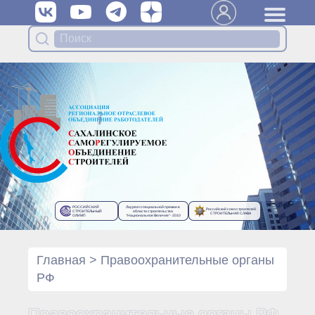
Вступить в Ассоциацию
Членам Ассоциации
Органы управления Ассоциации
● Общее собрание членов
● Правление
● Генеральный директор
Специализированные органы
Ассоциации
● Контрольный комитет
● Дисциплинарный комитет
РОССИЙСКИЙ
Лауреат специальной премии в
Российский союз строителей
● Архив
СТРОИТЕЛЬНЫЙ
области строительства
СТРОИТЕЛЬНАЯ СЛАВА
ОЛИМП
“Национальное Величие”- 2010
Протоколы органов управления
● Протоколы Общего
собрания
Главная
>
Правоохранительные органы
● Протоколы Правления
РФ
Протоколы специализированных
органов
Правоохранительные органы РФ