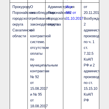
Прокурору
О
Администрация
Исх
от
Поронайского
несоблюдении
Поронайского
682 от
20.11.2017.
городского
требований
городского
31.10.2017
Возбуждено
округа
законодательства
округа
2
Сахалинской
о
администрати
области
контрактной
производства
системе.
по ч. 1
отсутствие
ст.
оплаты
7.32.5
по
КоАП
муниципальным
РФ и 2
контрактам
администрати
№ 92
производства
от
по ст.
15.08.2017
15.15.10
и № 95
КоАП
от
РФ
18.08.2017