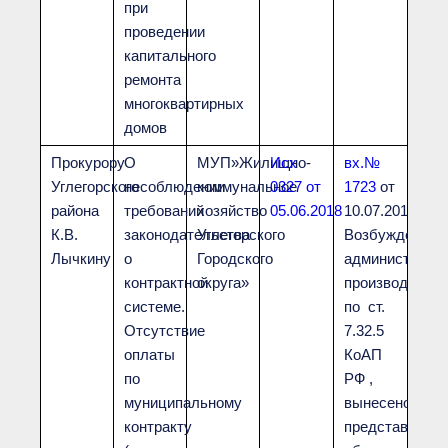
при
проведении
капитального
ремонта
многоквартирных
домов
Прокурору
О
МУП»Жилищно-
Исх
вх.№
Углегорского
несоблюдении
коммунальное
0327 от
1723
от
района
требований
хозяйство
05.06.2018
10.07.2018
К.В.
законодательства
Углегорского
Возбуждено
Лычкину
о
Городского
администрати
контрактной
округа»
производство
системе.
по ст.
Отсутствие
7.32.5
оплаты
КоАП
по
РФ ,
муниципальному
вынесено
контракту
представлени