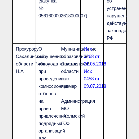
(закупка
об
№
устранении
0561600002618000007)
нарушений
действующего
законодательс
РФ
Прокурору
О
Муниципальные
Исх
Сахалинской
нарушениях
образования
0268 от
области Рябову
законодательства
Сахалинской
21.05.2018
Н.А
при
области
Исх
проведении
(как
0458 от
комиссионных
пример
09.07.2018
отборов
—
на
Администрация
право
МО
привлечения
«Холмский
подрядных
ГО»
организаций
для