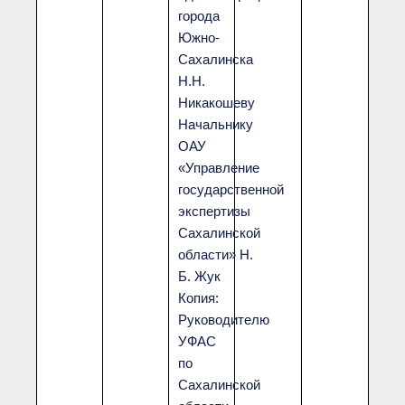
города
Южно-
Сахалинска
Н.Н.
Никакошеву
Начальнику
ОАУ
«Управление
государственной
экспертизы
Сахалинской
области» Н.
Б. Жук
Копия:
Руководителю
УФАС
по
Сахалинской