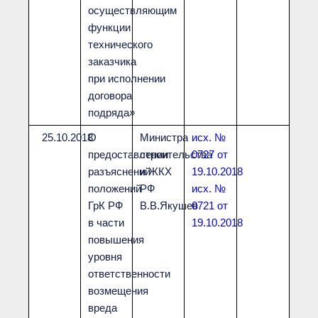
осуществляющим
функции
технического
заказчика
при исполнении
договора
подряда
»
25.10.2018
О
Министра
исх. №
предоставлении
строительства
0727 от
разъяснений
и ЖКХ
19.10.2018
положений
РФ
исх. №
ГрК РФ
В.В.Якушев
0721 от
в части
19.10.2018
повышения
уровня
ответственности
возмещения
вреда