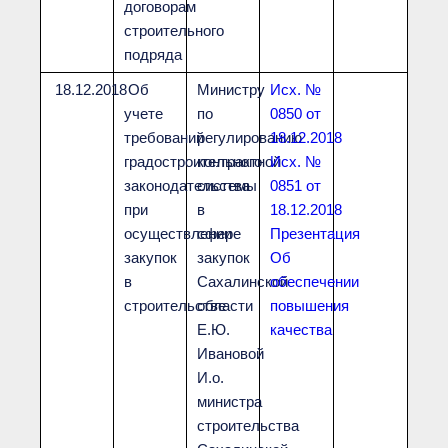
договорам
строительного
подряда
18.12.2018
Об
Министру
Исх. №
учете
по
0850 от
требований
регулированию
18.12.2018
градостроительного
контрактной
Исх. №
законодательства
системы
0851 от
при
в
18.12.2018
осуществлении
сфере
Презентация
закупок
закупок
Об
в
Сахалинской
обеспечении
строительстве
области
повышения
Е.Ю.
качества
Ивановой
И.о.
министра
строительства