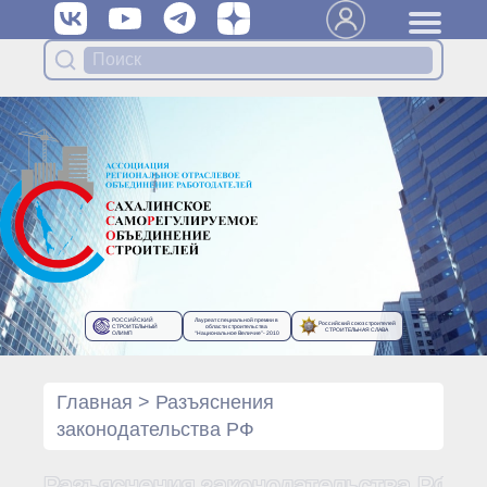
Вступить в Ассоциацию
Членам Ассоциации
Органы управления Ассоциации
● Общее собрание членов
● Правление
● Генеральный директор
Специализированные органы
Ассоциации
● Контрольный комитет
● Дисциплинарный комитет
РОССИЙСКИЙ
Лауреат специальной премии в
Российский союз строителей
● Архив
СТРОИТЕЛЬНЫЙ
области строительства
СТРОИТЕЛЬНАЯ СЛАВА
ОЛИМП
“Национальное Величие”- 2010
Протоколы органов управления
● Протоколы Общего
собрания
Главная
>
Разъяснения
● Протоколы Правления
законодательства РФ
Протоколы специализированных
органов
Разъяснения законодательства РФ