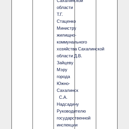
Сахалинской
области
Т.Г.
Стаценко
Министру
жилищно-
коммунального
хозяйства Сахалинской
области Д.В.
Зайцеву
Мэру
города
Южно-
Сахалинск
С.А.
Надсадину
Руководителю
государственной
инспекции