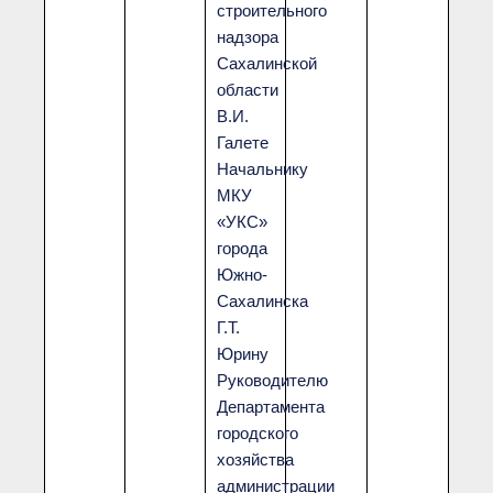
строительного
надзора
Сахалинской
области
В.И.
Галете
Начальнику
МКУ
«УКС»
города
Южно-
Сахалинска
Г.Т.
Юрину
Руководителю
Департамента
городского
хозяйства
администрации