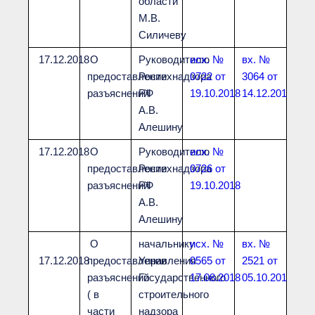
области
М.В.
Силичеву
17.12.2018
О
Руководителю
исх. №
вх. №
предоставлении
Ростехнадзора
0722 от
3064 от
разъяснений
РФ
19.10.2018
14.12.2018
А.В.
Алешину
17.12.2018
О
Руководителю
исх. №
предоставлении
Ростехнадзора
0726 от
разъяснений
РФ
19.10.2018
А.В.
Алешину
О
начальнику
исх. №
вх. №
17.12.2018
предоставлении
Управления
0565 от
2521 от
разъяснений
Государственного
17.08.2018
05.10.2018
( в
строительного
части
надзора