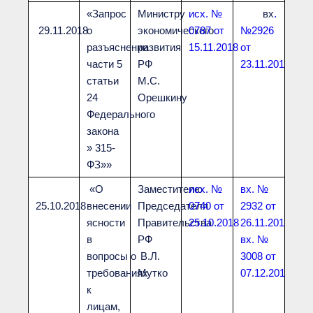
«Запрос
Министру
исх. №
вх
.
29.11.2018
о
экономического
0787 от
№2926
разъяснении
развития
15.11.2018
от
части 5
РФ
23.11.2018
статьи
М.С.
24
Орешкину
Федерального
закона
» 315-
ФЗ»»
«О
Заместителю
исх. №
вх. №
25.10.2018
внесении
Председателя
0740 от
2932 от
ясности
Правительства
25.10.2018
26.11.2018
в
РФ
вх. №
вопросы о
В.Л.
3008 от
требованиях
Мутко
07.12.2018
к
лицам,