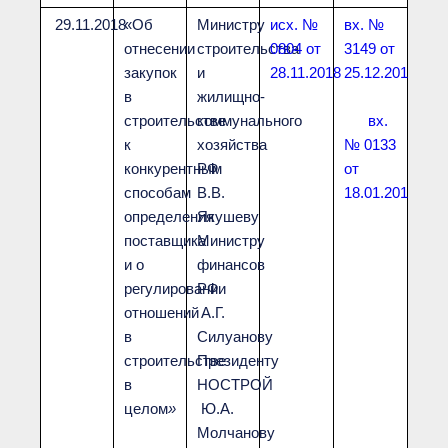
29.11.2018
«Об
Министру
исх. №
вх. №
отнесении
строительства
0804 от
3149 от
закупок
и
28.11.2018
25.12.2018
в
жилищно-
строительстве
коммунального
вх.
к
хозяйства
№ 0133
конкурентным
РФ
от
способам
В.В.
18.01.2019
определения
Якушеву
поставщика
Министру
и о
финансов
регулировании
РФ
отношений
А.Г.
в
Силуанову
строительстве
Президенту
в
НОСТРОЙ
целом
»
Ю.А.
Молчанову