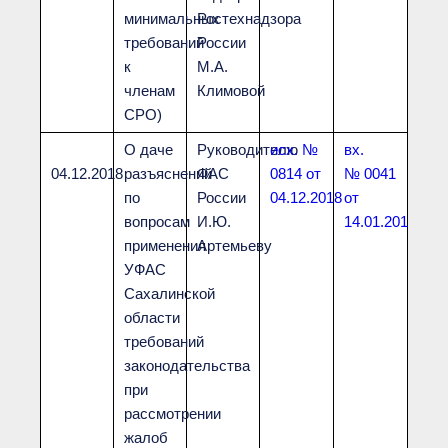
минимальных
Ростехнадзора
требований
России
к
М.А.
членам
Климовой
СРО)
О даче
Руководителю
исх. №
вх.
04.12.2018
разъяснений
ФАС
0814 от
№
0041
по
России
04.12.2018
от
вопросам
И.Ю.
14.01.2019
применения
Артемьеву
УФАС
Сахалинской
области
требований
законодательства
при
рассмотрении
жалоб