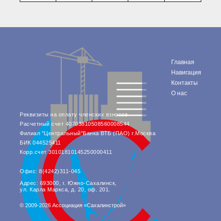
Главная
Навигация
Контакты
О нас
Реквизиты на оплату членских взносов
Расчетный счет 40703810508560008544
Филиал "Центральный"Банка ВТБ (ПАО) г.Москва
БИК 044525411
Корр.счет 30101810145250000411
Офис: 8(4242)311-045
Адрес: 693000, г. Южно-Сахалинск,
ул. Карла Маркса, д. 20, оф. 201.
© 2009-2026 Ассоциация «Сахалинстрой»