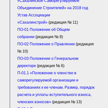
«Сахалинское Саморегулируемое
● Реестр членов
Ассоциации с правом
Объединение Строителей» на 2018 год
ООТСУО
Устав Ассоциации
● Реестр членов СРО
имеющих строительные
лаборатории
«Сахалинстрой»
(редакция № 11)
Архив реестров
ПО-01 Положение об Общем
Общественный контроль
собрании
(редакция № 8)
Политика информационной
открытости
ПО-02 Положение о Правлении
(редакция
Антикоррупционная политика
№ 10)
Орган надзора
ПО-03 Положение о Генеральном
Охрана труда
директоре
(редакция № 6)
Видеоматериалы
Членство в НКО
П-01.1 «Положение о членстве в
Работа в Общественных советах
саморегулируемой организации и
Законодательство РФ по
техническим регламентам
требованиях к ее членам. Размер, порядок
Повышение квалификации,
расчета и уплаты вступительного взноса,
профессиональная
переподготовка
членских взносов»
(редакция № 13)