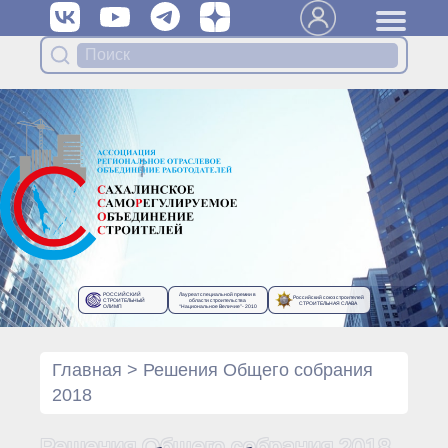
Вступить в Ассоциацию
Членам Ассоциации
Органы управления Ассоциации
● Общее собрание членов
● Правление
● Генеральный директор
Специализированные органы
Ассоциации
● Контрольный комитет
● Дисциплинарный комитет
РОССИЙСКИЙ
Лауреат специальной премии в
Российский союз строителей
● Архив
СТРОИТЕЛЬНЫЙ
области строительства
СТРОИТЕЛЬНАЯ СЛАВА
ОЛИМП
“Национальное Величие”- 2010
Протоколы органов управления
● Протоколы Общего
собрания
Главная
>
Решения Общего собрания
● Протоколы Правления
2018
Протоколы специализированных
органов
Решения Общего собрания 2018