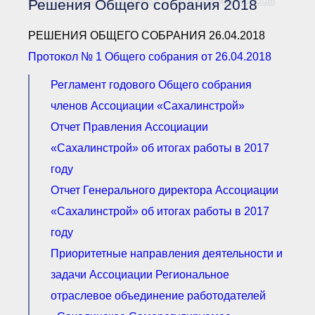
Решения Общего собрания 2018
Документы Ассоциации
● Организационные
документы
РЕШЕНИЯ ОБЩЕГО СОБРАНИЯ 26.04.2018
● Действующие документы
Протокол № 1 Общего собрания от 26.04.2018
● Сбор предложений во
внутренние документы
Регламент годового Общего собрания
Финансовая отчетность
Компенсационный фонд
членов Ассоциации «Сахалинстрой»
Реестры Ассоциации
Отчет Правления Ассоциации
● Реестр членов
Ассоциации
«Сахалинстрой» об итогах работы в 2017
«Сахалинстрой»
● Реестр членов
году
Ассоциации,
осуществляющих
Отчет Генерального директора Ассоциации
строительный контроль
«Сахалинстрой» об итогах работы в 2017
● Реестр членов
объединения
году
работодателей
● Реестр членов
Приоритетные направления деятельности и
Ассоциации —
Застройщиков
задачи Ассоциации Региональное
● Реестр членов
отраслевое объединение работодателей
Ассоциации — технических
заказчиков