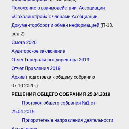
● Реестр членов
Ассоциации с правом
Положение о взаимодействии Ассоциации
ООТСУО
«Сахалинстрой» с членами Ассоциации.
● Реестр членов СРО
имеющих строительные
Документооборот и обмен информацией.
(П-13,
лаборатории
Архив реестров
ред.2)
Общественный контроль
Смета 2020
Политика информационной
Аудиторское заключение
открытости
Антикоррупционная политика
Отчет Генерального директора 2019
Орган надзора
Отчет Правления 2019
Охрана труда
Архив
(подготовка к общему собранию
Видеоматериалы
07.10.2020г)
Членство в НКО
Работа в Общественных советах
РЕШЕНИЯ ОБЩЕГО СОБРАНИЯ 25.04.2019
Законодательство РФ по
Протокол общего собрания №1 от
техническим регламентам
Повышение квалификации,
25.04.2019
профессиональная
переподготовка
Приоритетные направления деятельности
Ассоциации