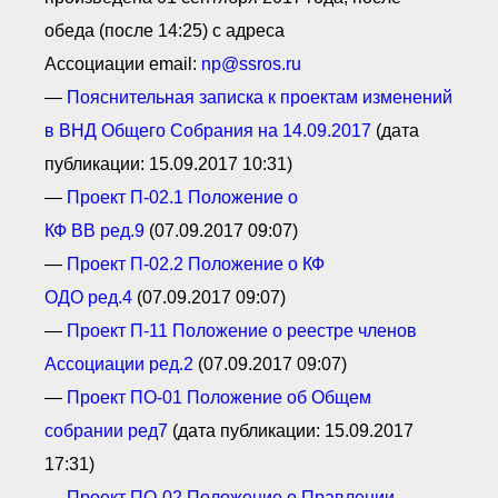
обеда (после 14:25) с адреса
Ассоциации email:
np@ssros.ru
—
П
ояснительная записка к проектам изменений
в ВНД О
бщего С
обрания
на 14.09.2017
(дата
публикации: 15.09.2017 10:31)
—
П
роект П
-02.1 П
оложение о
КФ
ВВ
ред.9
(07.09.2017 09:07)
—
П
роект П
-02.2 П
оложение о КФ
ОДО
ред.4
(07.09.2017 09:07)
—
Проект П
-11 П
оложение о реестре членов
А
ссоциации ред.2
(07.09.2017 09:07)
—
Проект ПО-01 Положение об О
бщем
собрании ред7
(дата публикации: 15.09.2017
17:31)
—
П
роект ПО
-02 П
оложение о П
равлении