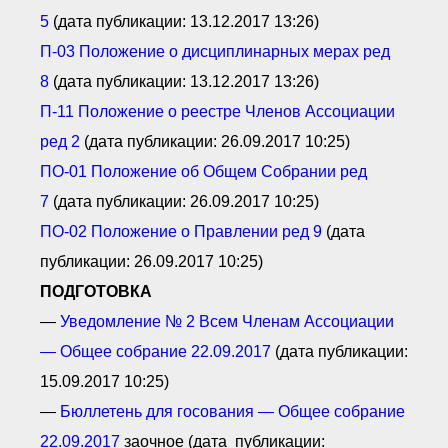
5
(дата публикации: 13.12.2017 13:26)
П-03 П
оложение о дисциплинарных мерах ред
8
(дата публикации: 13.12.2017 13:26)
П-11 П
оложение о реестре Ч
ленов А
ссоциации
ред 2
(дата публикации: 26.09.2017 10:25)
ПО-01 П
оложение об О
бщем С
обрании ред
7
(дата публикации: 26.09.2017 10:25)
ПО-02 П
оложение о П
равлении ред 9
(дата
публикации: 26.09.2017 10:25)
ПОДГОТОВКА
—
Уведомление № 2 В
сем Ч
ленам А
ссоциации
— О
бщее собрание 22.09.2017
(дата публикации:
15.09.2017 10:25)
—
Б
юллетень для госования — О
бщее собрание
22.09.2017
заочное (дата публикации: