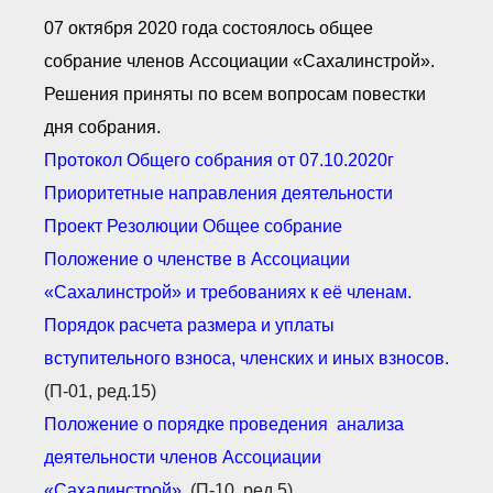
Документы Ассоциации
● Организационные
07 октября 2020 года состоялось общее
документы
собрание членов Ассоциации «Сахалинстрой».
● Действующие документы
● Сбор предложений во
Решения приняты по всем вопросам повестки
внутренние документы
дня собрания.
Финансовая отчетность
Протокол Общего собрания от 07.10.2020г
Компенсационный фонд
Реестры Ассоциации
Приоритетные направления деятельности
● Реестр членов
Ассоциации
Проект Резолюции Общее собрание
«Сахалинстрой»
Положение о
членстве в Ассоциации
● Реестр членов
Ассоциации,
«Сахалинстрой» и требованиях к её членам.
осуществляющих
строительный контроль
Порядок расчета размера и уплаты
● Реестр членов
объединения
вступительного взноса, членских и иных взносов.
работодателей
(
П-01,
ред.15)
● Реестр членов
Ассоциации —
Застройщиков
Положение о порядке проведения анализа
● Реестр членов
деятельности членов Ассоциации
Ассоциации — технических
заказчиков
«Сахалинстрой».
(П-10, ред.5)